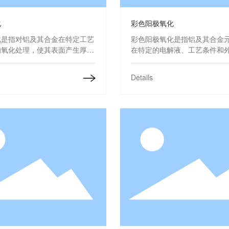
化
彩色阳极氧化
化是指对铝及其合金在特定工艺
彩色阳极氧化是指铝及其合金
的氧化处理，使其表面产生厚度
在特定的电解液、工艺条件和
米左右的氧化膜，从而提高产品
的作用下，在铝制品表面形成
、耐磨、耐寒、绝缘、吸附等性
化膜，表面颜色可根据客户需
Details
可克服铝合金表面硬度、耐磨
面的缺陷，有效增加产品的美
本色阳极氧化
本色阳极氧化