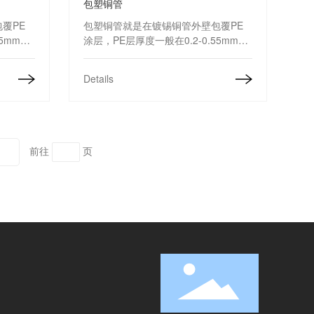
包塑铜管
覆PE
包塑铜管就是在镀锡铜管外壁包覆PE
55mm。
涂层，PE层厚度一般在0.2-0.55mm。
，减少噪
包塑铜管可有效防止铜管氧化，减少噪
高精密仪
音，是电冰箱、冰柜、空调、高精密仪
Details
表等产品的配套元件。
前往
页