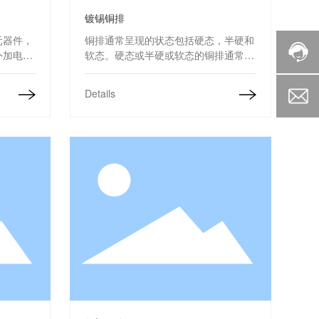
镀锡铜排
元器件，
铜排通常呈现的状态包括硬态，半硬和
外加电流
软态。硬态或半硬或软态的铜排通常应
的一层氧
用于供电设备和电气设备。镀锡后的铜
克服了铝
排可有效防止表面氧化，有助于改善接
Details
面的缺
合表面效率、降低接头的电阻。
包塑铜管