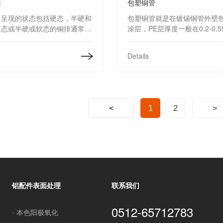
排
包塑铜管
常呈现的状态包括硬态，半硬和
包塑铜管就是在镀锡铜管外壁包
硬态或半硬或软态的铜排通常应
涂层，PE层厚度一般在0.2-0.
电设备和电气设备。镀锡后的铜
包塑铜管可有效防止铜管氧化
效防止表面氧化，有助于改善接
音，是电冰箱、冰柜、空调、
Details
效率、降低接头的电阻。
表等产品的配套元件。
<
1
2
>
铝配件表面处理
联系我们
0512-65712783
· 本色阳极氧化