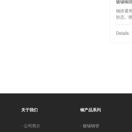
镀锡铜
铜排通
软态。
用于供
排可有
Details
合表面
关于我们
铜产品系列
· 公司简介
· 镀锡铜管