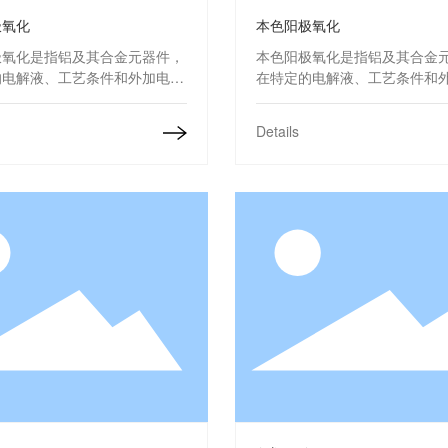
极氧化
本色阳极氧化
极氧化是指铝及其合金元器件，
本色阳极氧化是指铝及其合金
的电解液、工艺条件和外加电流
在特定的电解液、工艺条件和
下，在铝制品表面形成的一层氧
的作用下，在铝制品表面形成
但表面颜色不变，有效克服了铝
化膜，但表面颜色不变，有效
Details
面硬度、耐磨损性等方面的缺
合金表面硬度、耐磨损性等方
陷。
镀锡铜排
包塑铜管