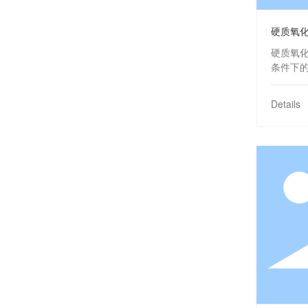
硬质氧
硬质氧
条件下
在30微
的耐蚀
Details
能。