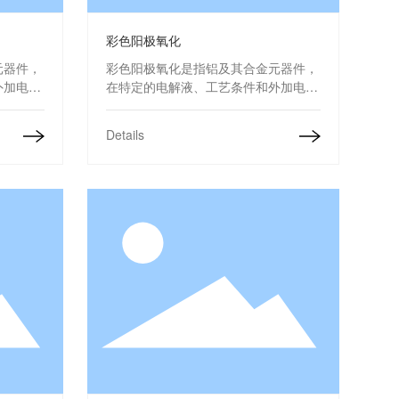
彩色阳极氧化
元器件，
彩色阳极氧化是指铝及其合金元器件，
外加电流
在特定的电解液、工艺条件和外加电流
的一层氧
的作用下，在铝制品表面形成的一层氧
求确定，
化膜，表面颜色可根据客户需求确定，
Details
损性等方
可克服铝合金表面硬度、耐磨损性等方
观度。
面的缺陷，有效增加产品的美观度。
镀锡铜排