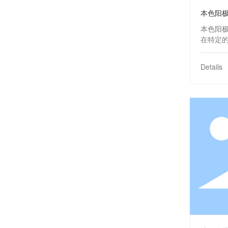
本色阳
本色阳
在特定
的作用
化膜，
Details
合金表
陷。